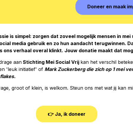
Doneer en maak im
sie is simpel: zorgen dat zoveel mogelijk mensen in mei 
social media gebruik en zo hun aandacht terugwinnen. Da
ls ons verhaal overal klinkt.
Jouw donatie maakt dat moge
drage aan
Stichting Mei Social Vrij
kan het verschil betek
n 'leuk initiatief' of
Mark Zuckerberg die zich op 1 mei vers
flakes.
rage, groot of klein, is welkom. Steun ons met wat jij kan m
👉 Ja, ik doneer