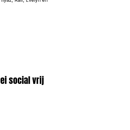
 Ilyaz, Ralf, Evelyn en
i social vrij