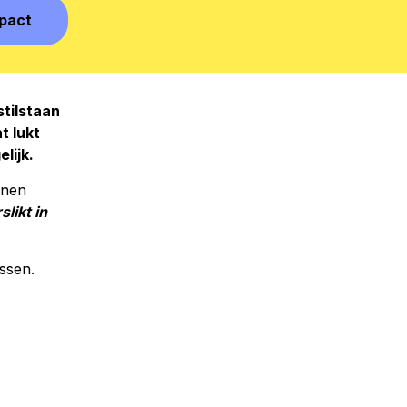
pact
stilstaan
t lukt
lijk.
enen
likt in
issen.