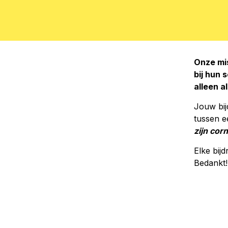
Onze mis
bij hun 
alleen a
Jouw bij
tussen ee
zijn corn
Elke bijd
Bedankt!