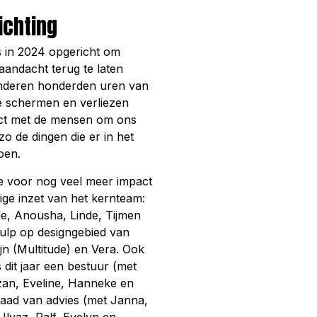
ichting
s in 2024 opgericht om
andacht terug te laten
nderen honderden uren van
e schermen en verliezen
tact met de mensen om ons
o de dingen die er in het
oen.
 voor nog veel meer impact
llige inzet van het kernteam:
de, Anousha, Linde, Tijmen
hulp op designgebied van
n (Multitude) en Vera. Ook
dit jaar een bestuur (met
zan, Eveline, Hanneke en
raad van advies (met Janna,