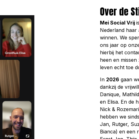
Over de St
Mei Social Vrij
i
Nederland haar a
winnen. We spe
ons jaar op onz
hierbij het con
heen en missen z
leven echt toe d
In
2026
gaan we
dankzij de vrijwi
Danique, Mathil
en Elisa. En de 
Nick & Rozemarij
hebben we sinds 
Jan, Rutger, Su
Bianca) en een 