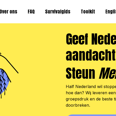
Over ons
FAQ
Survivalgids
Toolkit
Engl
Geef Ned
aandacht
Steun
Mei
Half Nederland wil stopp
hoe dan? Wij leveren een
groepsdruk en de beste t
doorbreken.